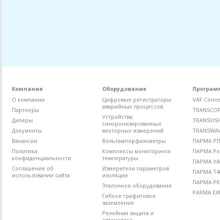
Компания
Оборудование
Програм
О компании
Цифровые регистраторы
VAF Conne
аварийных процессов
Партнеры
TRANSCO
Устройства
Дилеры
TRANSVIS
синхронизированных
Документы
векторных измерений
TRANSWA
Вакансии
Вольтамперфазометры
ПАРМА РП4
Политика
Комплексы мониторинга
ПАРМА Рх
конфиденциальности
температуры
ПАРМА УА
Соглашение об
Измерители параметров
ПАРМА Т4
использовании сайта
изоляции
ПАРМА РК
Эталонное оборудование
PARMA EX
Гибкое графитовое
заземление
Релейная защита и
автоматика