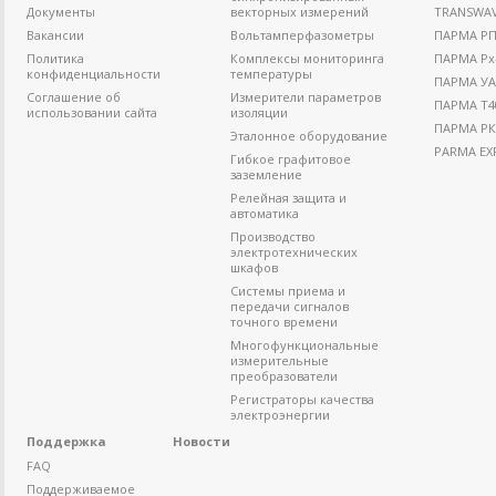
Документы
векторных измерений
TRANSWA
Вакансии
Вольтамперфазометры
ПАРМА РП4
Политика
Комплексы мониторинга
ПАРМА Рх
конфиденциальности
температуры
ПАРМА УА
Соглашение об
Измерители параметров
ПАРМА Т4
использовании сайта
изоляции
ПАРМА РК
Эталонное оборудование
PARMA EX
Гибкое графитовое
заземление
Релейная защита и
автоматика
Производство
электротехнических
шкафов
Системы приема и
передачи сигналов
точного времени
Многофункциональные
измерительные
преобразователи
Регистраторы качества
электроэнергии
Поддержка
Новости
FAQ
Поддерживаемое