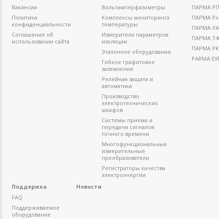
Вакансии
Вольтамперфазометры
ПАРМА РП4
Политика
Комплексы мониторинга
ПАРМА Рх
конфиденциальности
температуры
ПАРМА УА
Соглашение об
Измерители параметров
ПАРМА Т4
использовании сайта
изоляции
ПАРМА РК
Эталонное оборудование
PARMA EX
Гибкое графитовое
заземление
Релейная защита и
автоматика
Производство
электротехнических
шкафов
Системы приема и
передачи сигналов
точного времени
Многофункциональные
измерительные
преобразователи
Регистраторы качества
электроэнергии
Поддержка
Новости
FAQ
Поддерживаемое
оборудование