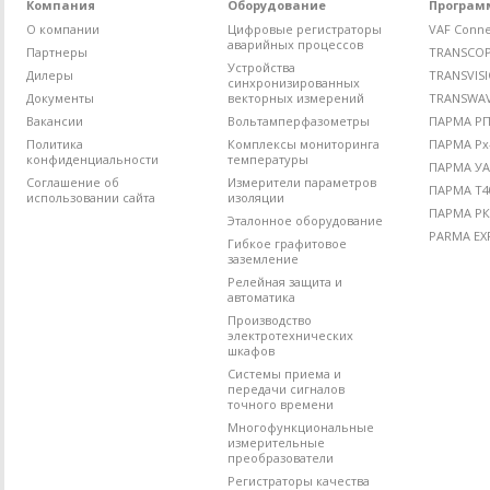
Компания
Оборудование
Програм
О компании
Цифровые регистраторы
VAF Conne
аварийных процессов
Партнеры
TRANSCO
Устройства
Дилеры
TRANSVIS
синхронизированных
Документы
векторных измерений
TRANSWA
Вакансии
Вольтамперфазометры
ПАРМА РП4
Политика
Комплексы мониторинга
ПАРМА Рх
конфиденциальности
температуры
ПАРМА УА
Соглашение об
Измерители параметров
ПАРМА Т4
использовании сайта
изоляции
ПАРМА РК
Эталонное оборудование
PARMA EX
Гибкое графитовое
заземление
Релейная защита и
автоматика
Производство
электротехнических
шкафов
Системы приема и
передачи сигналов
точного времени
Многофункциональные
измерительные
преобразователи
Регистраторы качества