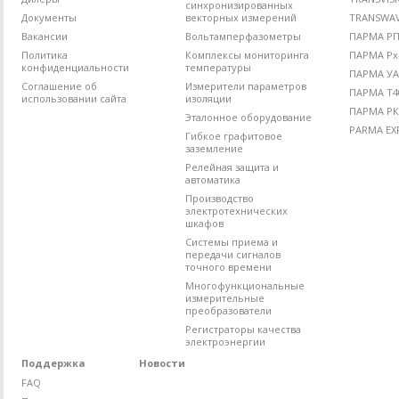
синхронизированных
Документы
векторных измерений
TRANSWA
Вакансии
Вольтамперфазометры
ПАРМА РП4
Политика
Комплексы мониторинга
ПАРМА Рх
конфиденциальности
температуры
ПАРМА УА
Соглашение об
Измерители параметров
ПАРМА Т4
использовании сайта
изоляции
ПАРМА РК
Эталонное оборудование
PARMA EX
Гибкое графитовое
заземление
Релейная защита и
автоматика
Производство
электротехнических
шкафов
Системы приема и
передачи сигналов
точного времени
Многофункциональные
измерительные
преобразователи
Регистраторы качества
электроэнергии
Поддержка
Новости
FAQ