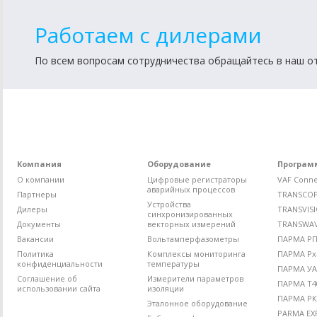
Работаем с дилерами
По всем вопросам сотрудничества обращайтесь в наш 
Компания
Оборудование
Програм
О компании
Цифровые регистраторы
VAF Conne
аварийных процессов
Партнеры
TRANSCO
Устройства
Дилеры
TRANSVIS
синхронизированных
Документы
векторных измерений
TRANSWA
Вакансии
Вольтамперфазометры
ПАРМА РП4
Политика
Комплексы мониторинга
ПАРМА Рх
конфиденциальности
температуры
ПАРМА УА
Соглашение об
Измерители параметров
ПАРМА Т4
использовании сайта
изоляции
ПАРМА РК
Эталонное оборудование
PARMA EX