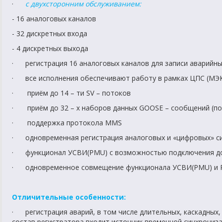
·
с двухсторонним обслуживанием:
- 16 аналоговых каналов
- 32 дискретных входа
- 4 дискретных выхода
· регистрация 16 аналоговых каналов для записи аварийны
· все исполнения обеспечивают работу в рамках ЦПС (МЭК
· приём до 14 – ти SV – потоков
· приём до 32 – х наборов данных GOOSE – сообщений (по 
· поддержка протокола MMS
· одновременная регистрация аналоговых и «цифровых» си
· функционал УСВИ(PMU) с возможностью подключения до
· одновременное совмещение функционала УСВИ(PMU) и 
Отличительные особенности:
· регистрация аварий, в том числе длительных, каскадных,
состав регистратора входит источник временной синхрониз