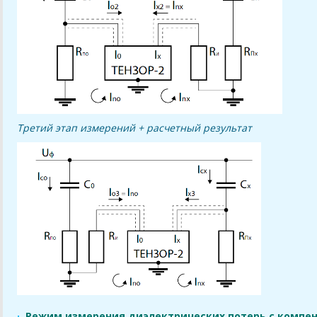
Третий этап измерений + расчетны
й результат
·
Режим измерения диэлектрических потерь с компен