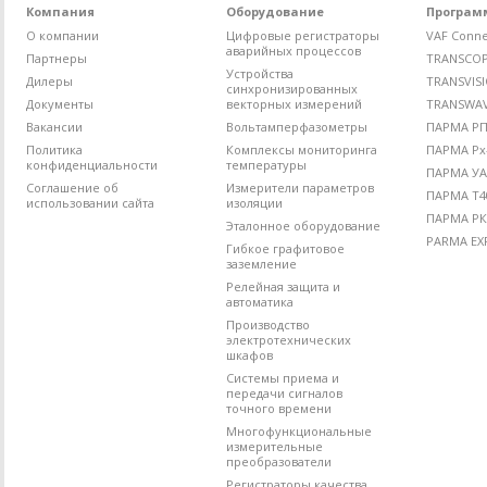
Компания
Оборудование
Програм
О компании
Цифровые регистраторы
VAF Conne
аварийных процессов
Партнеры
TRANSCO
Устройства
Дилеры
TRANSVIS
синхронизированных
Документы
векторных измерений
TRANSWA
Вакансии
Вольтамперфазометры
ПАРМА РП4
Политика
Комплексы мониторинга
ПАРМА Рх
конфиденциальности
температуры
ПАРМА УА
Соглашение об
Измерители параметров
ПАРМА Т4
использовании сайта
изоляции
ПАРМА РК
Эталонное оборудование
PARMA EX
Гибкое графитовое
заземление
Релейная защита и
автоматика
Производство
электротехнических
шкафов
Системы приема и
передачи сигналов
точного времени
Многофункциональные
измерительные
преобразователи
Регистраторы качества