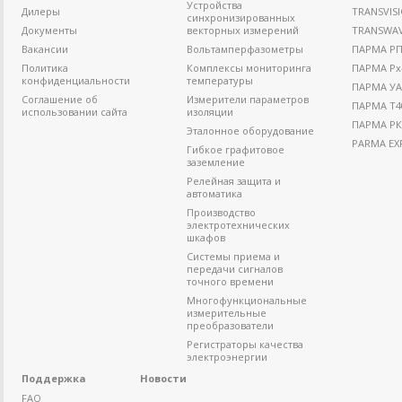
Устройства
Дилеры
TRANSVIS
синхронизированных
Документы
векторных измерений
TRANSWA
Вакансии
Вольтамперфазометры
ПАРМА РП4
Политика
Комплексы мониторинга
ПАРМА Рх
конфиденциальности
температуры
ПАРМА УА
Соглашение об
Измерители параметров
ПАРМА Т4
использовании сайта
изоляции
ПАРМА РК
Эталонное оборудование
PARMA EX
Гибкое графитовое
заземление
Релейная защита и
автоматика
Производство
электротехнических
шкафов
Системы приема и
передачи сигналов
точного времени
Многофункциональные
измерительные
преобразователи
Регистраторы качества
электроэнергии
Поддержка
Новости
FAQ