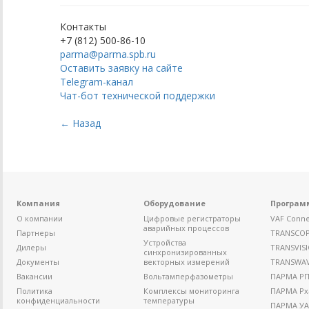
Контакты
+7 (812) 500-86-10
parma@parma.spb.ru
Оставить заявку на сайте
Telegram-канал
Чат-бот технической поддержки
← Назад
Компания
Оборудование
Програм
О компании
Цифровые регистраторы
VAF Conne
аварийных процессов
Партнеры
TRANSCO
Устройства
Дилеры
TRANSVIS
синхронизированных
Документы
векторных измерений
TRANSWA
Вакансии
Вольтамперфазометры
ПАРМА РП4
Политика
Комплексы мониторинга
ПАРМА Рх
конфиденциальности
температуры
ПАРМА УА