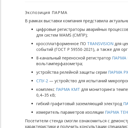
Экспозиция ПАРМА
В рамках выставки компания представила актуальн
цифровые регистраторы аварийных процессо
для систем WAMS (СМПР);
кроссплатформенное ПО
TRANSVISION
для це
событий (ГОСТ Р 59550-2021), а также для ор
8-канальный переносной регистратор
ПАРМА 
вольтамперфазометра;
устройства релейной защиты серии
ПАРМА РХ
СПУ-2
— устройство для испытаний микропро
комплекс
ПАРМА КМТ
для мониторинга темпе
0,4–35 кВ;
гибкий графитовый заземляющий электрод
П
измеритель параметров изоляции
ПАРМА ТЕН
Посетители стенда смогли ознакомиться с демонс
характеристики и получить консультации специали