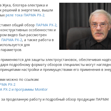
 Жука, блогера-электрика и
 решений в энергетике, вышли
ных
реле тока ПАРМА
PX-2.
дставил общий обзор
ПАРМА PX-2,
 конструктивных особенностях и
ором видео был рассмотрен
а ПАРМА PX-2
, а также работа в
 используется для
 параметров.
применяются для защиты электроустановок, обеспечивая надё
одаря подробному формату обзоров специалисты могут наглядн
принципами настройки и преимуществами его применения в энер
ами можно по ссылкам:
АРМА PX-2
А PX-2 и программы Monitor
 за проделанную работу и подробный обзор продукции ПАРМА!