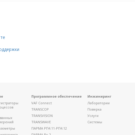
йте
поддержки
ие
Программное обеспечение
Инжиниринг
гистраторы
VAF Connect
Лаборатории
оцессов
TRANSCOP
Поверка
TRANSVISION
Услуги
ованных
мерений
TRANSWAVE
Системы
азометры
ПАРМА РП4.11-РП4.12
ниторинга
ПАРМА Рх-2