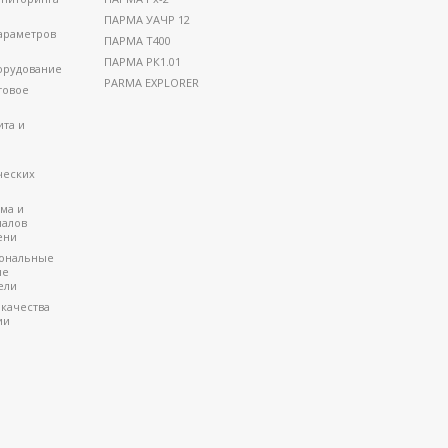
ПАРМА УАЧР 12
араметров
ПАРМА Т400
ПАРМА РК1.01
орудование
PARMA EXPLORER
товое
ита и
ческих
ма и
налов
ени
ональные
ые
ели
 качества
ии