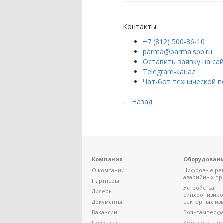
Контакты:
+7 (812) 500-86-10
parma@parma.spb.ru
Оставить заявку на са
Telegram-канал
Чат-бот технической 
← Назад
Компания
Оборудован
О компании
Цифровые ре
аварийных пр
Партнеры
Устройства
Дилеры
синхронизир
Документы
векторных из
Вакансии
Вольтамперф
Политика
Комплексы мо