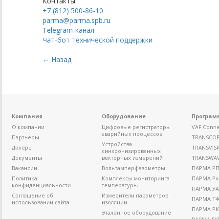
Контакты:
+7 (812) 500-86-10
parma@parma.spb.ru
Telegram-канал
Чат-бот технической поддержки
← Назад
Компания
Оборудование
Програм
О компании
Цифровые регистраторы
VAF Conne
аварийных процессов
Партнеры
TRANSCO
Устройства
Дилеры
TRANSVIS
синхронизированных
Документы
векторных измерений
TRANSWA
Вакансии
Вольтамперфазометры
ПАРМА РП4
Политика
Комплексы мониторинга
ПАРМА Рх
конфиденциальности
температуры
ПАРМА УА
Соглашение об
Измерители параметров
ПАРМА Т4
использовании сайта
изоляции
ПАРМА РК
Эталонное оборудование