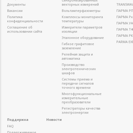
синхронизированных
Документы
векторных измерений
TRANSWA
Вакансии
Вольтамперфазометры
ПАРМА РП4
Политика
Комплексы мониторинга
ПАРМА Рх
конфиденциальности
температуры
ПАРМА УА
Соглашение об
Измерители параметров
ПАРМА Т4
использовании сайта
изоляции
ПАРМА РК
Эталонное оборудование
PARMA EX
Гибкое графитовое
заземление
Релейная защита и
автоматика
Производство
электротехнических
шкафов
Системы приема и
передачи сигналов
точного времени
Многофункциональные
измерительные
преобразователи
Регистраторы качества
электроэнергии
Поддержка
Новости
FAQ
Поддерживаемое