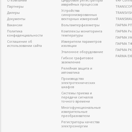
О компании
Цифровые регистраторы
VAF Conne
аварийных процессов
Партнеры
TRANSCO
Устройства
Дилеры
TRANSVIS
синхронизированных
Документы
векторных измерений
TRANSWA
Вакансии
Вольтамперфазометры
ПАРМА РП4
Политика
Комплексы мониторинга
ПАРМА Рх
конфиденциальности
температуры
ПАРМА УА
Соглашение об
Измерители параметров
ПАРМА Т4
использовании сайта
изоляции
ПАРМА РК
Эталонное оборудование
PARMA EX
Гибкое графитовое
заземление
Релейная защита и
автоматика
Производство
электротехнических
шкафов
Системы приема и
передачи сигналов
точного времени
Многофункциональные
измерительные
преобразователи
Регистраторы качества
электроэнергии