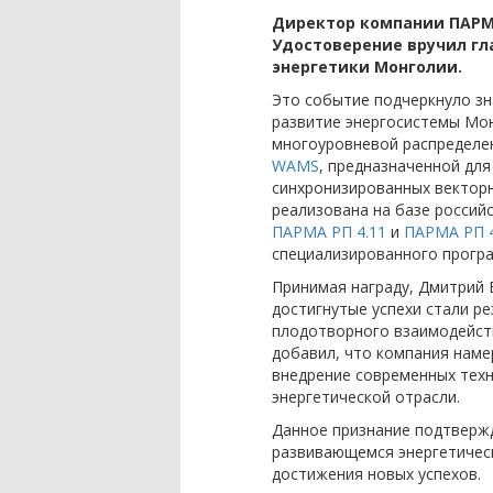
Директор компании ПАРМА
Удостоверение вручил гл
энергетики Монголии.
Это событие подчеркнуло зн
развитие энергосистемы Мон
многоуровневой распределе
WAMS
, предназначенной для
синхронизированных векторн
реализована на базе россий
ПАРМА РП 4.11
и
ПАРМА РП 4
специализированного програ
Принимая награду, Дмитрий 
достигнутые успехи стали р
плодотворного взаимодейств
добавил, что компания нам
внедрение современных тех
энергетической отрасли.
Данное признание подтверж
развивающемся энергетическ
достижения новых успехов.