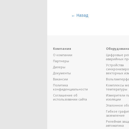
← Назад
Компания
Оборудован
О компании
Цифровые ре
аварийных пр
Партнеры
Устройства
Дилеры
синхронизир
Документы
векторных из
Вакансии
Вольтамперф
Политика
Комплексы мо
конфиденциальности
температуры
Соглашение об
Измерители п
использовании сайта
изоляции
Эталонное об
Гибкое графи
заземление
Релейная защ
автоматика