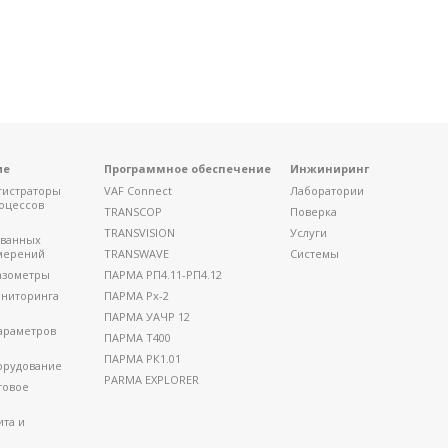
ие
Программное обеспечение
Инжиниринг
гистраторы
VAF Connect
Лаборатории
оцессов
TRANSCOP
Поверка
TRANSVISION
Услуги
ованных
мерений
TRANSWAVE
Системы
азометры
ПАРМА РП4.11-РП4.12
ниторинга
ПАРМА Рх-2
ПАРМА УАЧР 12
араметров
ПАРМА Т400
ПАРМА РК1.01
орудование
PARMA EXPLORER
товое
ита и