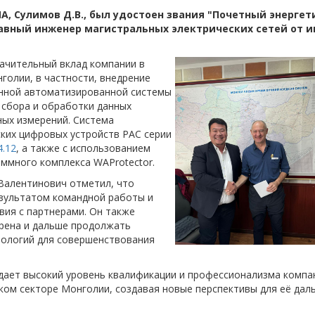
, Сулимов Д.В., был удостоен звания "Почетный энергет
авный инженер магистральных электрических сетей от 
ачительный вклад компании в
голии, в частности, внедрение
нной автоматизированной системы
 сбора и обработки данных
ых измерений. Система
ских цифровых устройств РАС серии
.12
, а также с использованием
ммного комплекса WAProtector.
Валентинович отметил, что
езультатом командной работы и
ия с партнерами. Он также
ерена и дальше продолжать
нологий для совершенствования
дает высокий уровень квалификации и профессионализма компа
ом секторе Монголии, создавая новые перспективы для её дал