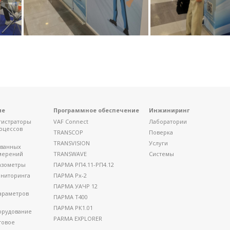
ие
Программное обеспечение
Инжиниринг
гистраторы
VAF Connect
Лаборатории
оцессов
TRANSCOP
Поверка
TRANSVISION
Услуги
ованных
мерений
TRANSWAVE
Системы
азометры
ПАРМА РП4.11-РП4.12
ниторинга
ПАРМА Рх-2
ПАРМА УАЧР 12
араметров
ПАРМА Т400
ПАРМА РК1.01
орудование
PARMA EXPLORER
товое