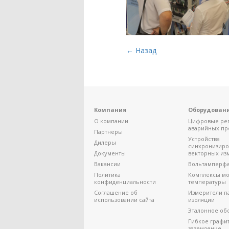
← Назад
Компания
Оборудован
О компании
Цифровые ре
аварийных пр
Партнеры
Устройства
Дилеры
синхронизир
Документы
векторных из
Вакансии
Вольтамперф
Политика
Комплексы мо
конфиденциальности
температуры
Соглашение об
Измерители п
использовании сайта
изоляции
Эталонное об
Гибкое графи
заземление