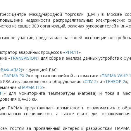
гресс-центре Международной торговли (ЦМТ) в Москве со
повышение надёжности распределительных электрических с
истов из свыше 380 организаций, включая руководителей и инже
тивное участие, представила на своей экспозиции востребов
истратор аварийных процессов «
РП4.11
»;
ние «
TRANSVISION
» для сбора и анализа данных устройств с фу
;
«
ВАФ-А(М2)
» с функцией РАС;
 «
ПАРМА РХ-2
» и противоаварийной автоматики «
ПАРМА УАЧР 
й РЗА и высоковольтного оборудования «
СПУ-2
» и «
ТЕНЗОР-2
»;
емление «
ПАРМА ГГЗ
»;
МТ
» для мониторинга температуры (нагрева) и тока в мес
дования 0,4–35 кВ.
ции ПАРМА представилась возможность ознакомиться с обра
ированных специалистов, а также взять для ознакомлени
сем гостям за проявленный интерес к разработкам ПАРМА