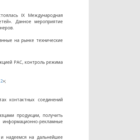
стоялась IX Международная
етей». Данное мероприятие
неров.
анные на рынке технические
нкцией РАС, контроль режима
12
»;
тах контактных соединений
зцами продукции, получить
я информационно-рекламные
 и надеемся на дальнейшее