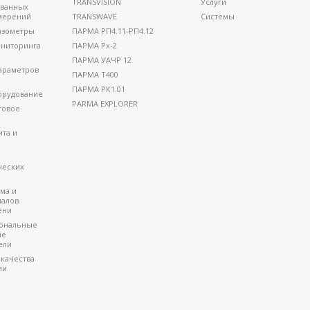
TRANSVISION
Услуги
ованных
мерений
TRANSWAVE
Системы
азометры
ПАРМА РП4.11-РП4.12
ниторинга
ПАРМА Рх-2
ПАРМА УАЧР 12
араметров
ПАРМА Т400
ПАРМА РК1.01
орудование
PARMA EXPLORER
товое
ита и
ческих
ма и
налов
ени
ональные
ые
ели
 качества
ии