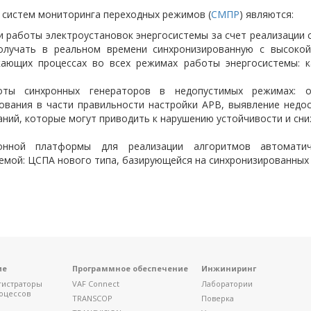
 систем мониторинга переходных режимов (
СМПР
) являются:
 работы электроустановок энергосистемы за счет реализации 
олучать в реальном времени синхронизированную с высоко
ающих процессах во всех режимах работы энергосистемы: ка
оты синхронных генераторов в недопустимых режимах: о
ования в части правильности настройки АРВ, выявление нед
ний, которые могут приводить к нарушению устойчивости и сн
онной платформы для реализации алгоритмов автоматич
емой: ЦСПА нового типа, базирующейся на синхронизированных
ие
Программное обеспечение
Инжиниринг
гистраторы
VAF Connect
Лаборатории
оцессов
TRANSCOP
Поверка