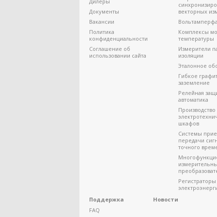
Дилеры
синхронизир
Документы
векторных из
Вакансии
Вольтамперф
Политика
Комплексы мо
конфиденциальности
температуры
Соглашение об
Измерители п
использовании сайта
изоляции
Эталонное об
Гибкое графи
заземление
Релейная защ
автоматика
Производство
электротехни
шкафов
Системы прие
передачи сиг
точного врем
Многофункци
измерительн
преобразоват
Регистраторы
электроэнерг
Поддержка
Новости
FAQ