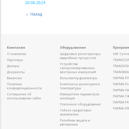
20.06.2024
← Назад
Компания
Оборудование
Програм
О компании
Цифровые регистраторы
VAF Conne
аварийных процессов
Партнеры
TRANSCO
Устройства
Дилеры
TRANSVIS
синхронизированных
Документы
векторных измерений
TRANSWA
Вакансии
Вольтамперфазометры
ПАРМА РП4
Политика
Комплексы мониторинга
ПАРМА Рх
конфиденциальности
температуры
ПАРМА УА
Соглашение об
Измерители параметров
ПАРМА Т4
использовании сайта
изоляции
ПАРМА РК
Эталонное оборудование
PARMA EX
Гибкое графитовое
заземление
Релейная защита и
автоматика