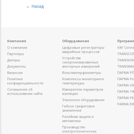
← Назад
Компания
Оборудование
Програм
О компании
Цифровые регистраторы
VAF Conne
аварийных процессов
Партнеры
TRANSCO
Устройства
Дилеры
TRANSVIS
синхронизированных
Документы
векторных измерений
TRANSWA
Вакансии
Вольтамперфазометры
ПАРМА РП4
Политика
Комплексы мониторинга
ПАРМА Рх
конфиденциальности
температуры
ПАРМА УА
Соглашение об
Измерители параметров
ПАРМА Т4
использовании сайта
изоляции
ПАРМА РК
Эталонное оборудование
PARMA EX
Гибкое графитовое
заземление
Релейная защита и
автоматика
Производство
электротехнических