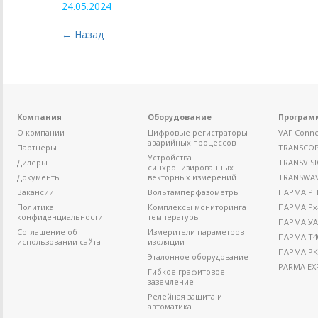
24.05.2024
← Назад
Компания
Оборудование
Програм
О компании
Цифровые регистраторы
VAF Conne
аварийных процессов
Партнеры
TRANSCO
Устройства
Дилеры
TRANSVIS
синхронизированных
Документы
векторных измерений
TRANSWA
Вакансии
Вольтамперфазометры
ПАРМА РП4
Политика
Комплексы мониторинга
ПАРМА Рх
конфиденциальности
температуры
ПАРМА УА
Соглашение об
Измерители параметров
ПАРМА Т4
использовании сайта
изоляции
ПАРМА РК
Эталонное оборудование
PARMA EX
Гибкое графитовое
заземление
Релейная защита и
автоматика