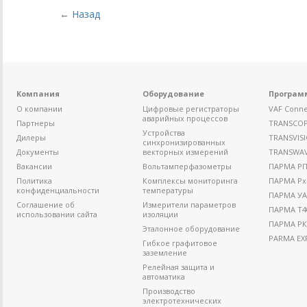
← Назад
Компания
Оборудование
Програм
О компании
Цифровые регистраторы
VAF Conne
аварийных процессов
Партнеры
TRANSCO
Устройства
Дилеры
TRANSVIS
синхронизированных
Документы
векторных измерений
TRANSWA
Вакансии
Вольтамперфазометры
ПАРМА РП4
Политика
Комплексы мониторинга
ПАРМА Рх
конфиденциальности
температуры
ПАРМА УА
Соглашение об
Измерители параметров
ПАРМА Т4
использовании сайта
изоляции
ПАРМА РК
Эталонное оборудование
PARMA EX
Гибкое графитовое
заземление
Релейная защита и
автоматика
Производство
электротехнических