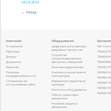
09.04.2024
← Назад
Компания
Оборудование
Програм
О компании
Цифровые регистраторы
VAF Conne
аварийных процессов
Партнеры
TRANSCO
Устройства
Дилеры
TRANSVIS
синхронизированных
Документы
векторных измерений
TRANSWA
Вакансии
Вольтамперфазометры
ПАРМА РП4
Политика
Комплексы мониторинга
ПАРМА Рх
конфиденциальности
температуры
ПАРМА УА
Соглашение об
Измерители параметров
ПАРМА Т4
использовании сайта
изоляции
ПАРМА РК
Эталонное оборудование
PARMA EX
Гибкое графитовое
заземление
Релейная защита и
автоматика